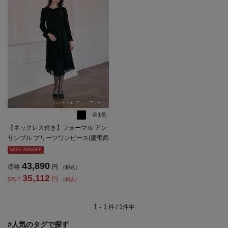
全1色
【ネックレス付き】フォーマル アン
サンブル プリーツワンピース(慶弔両
用)/ノーカラージャケット 黒無地 Vi
SALE 20%OFF
Vi 通年 礼服【レディース】
43,890
価格
円
（税込）
35,112
円
SALE
（税込）
1 - 1
1
件 /
件中
#人気のタグで探す