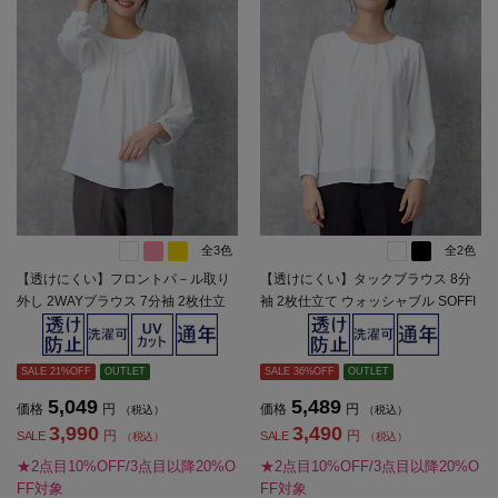
全3色
全2色
【透けにくい】フロントパ－ル取り
【透けにくい】タックブラウス 8分
外し 2WAYブラウス 7分袖 2枚仕立
袖 2枚仕立て ウォッシャブル SOFFI
て UVカット SOFFICE 通年【レディ
CE 通年【レディース】
ース】
SALE 21%OFF
OUTLET
SALE 36%OFF
OUTLET
5,049
5,489
価格
円
価格
円
（税込）
（税込）
3,990
3,490
円
円
SALE
SALE
（税込）
（税込）
★2点目10%OFF/3点目以降20%O
★2点目10%OFF/3点目以降20%O
FF対象
FF対象