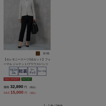
全1色
【セレモニースーツ3点セット】フォ
ーマル ジャケット/ブラウス/パンツ
無地 MASAKI MATSUSHIMA 通年 礼
服【レディース】
SALE 54%OFF
OUTLET
32,890
価格
円
（税込）
15,000
円
SALE
（税込）
1 - 1
1
件 /
件中