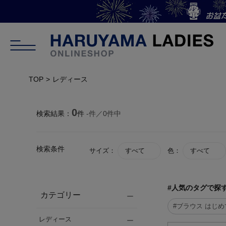
TOP
レディース
0
検索結果：
件
-
件／
0
件中
検索条件
サイズ：
すべて
色：
すべて
#人気のタグで探
カテゴリー
#ブラウス はじ
レディース