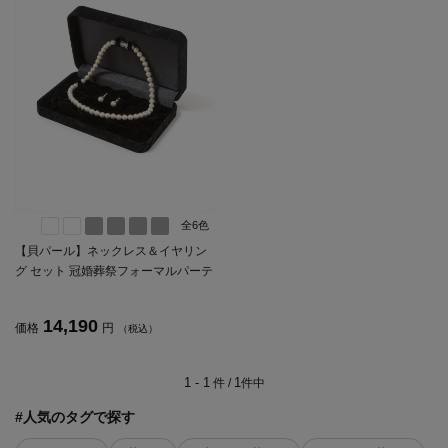
全6色
【貝パール】ネックレス＆イヤリン
グ セット 冠婚葬祭フォーマルパーテ
ィー 通年【レディース】
14,190
価格
円
（税込）
1 - 1
1
件 /
件中
#人気のタグで探す