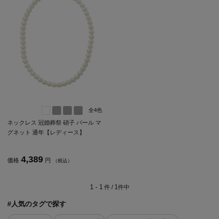
全4色
ネックレス 冠婚葬祭 硝子 パール マ
グネット 通年【レディース】
4,389
価格
円
（税込）
1 - 1
1
件 /
件中
#人気のタグで探す