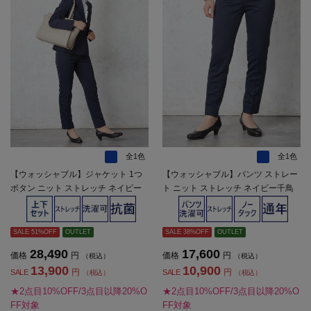
全1色
全1色
【ウォッシャブル】ジャケット 1つ
【ウォッシャブル】パンツ ストレー
ボタン ニット ストレッチ ネイビー
ト ニット ストレッチ ネイビー千鳥
千鳥 ViVi 通年【レディース】
ViVi 通年【レディース】
SALE 51%OFF
OUTLET
SALE 38%OFF
OUTLET
28,490
17,600
価格
円
価格
円
（税込）
（税込）
13,900
10,900
円
円
SALE
SALE
（税込）
（税込）
★2点目10%OFF/3点目以降20%O
★2点目10%OFF/3点目以降20%O
FF対象
FF対象