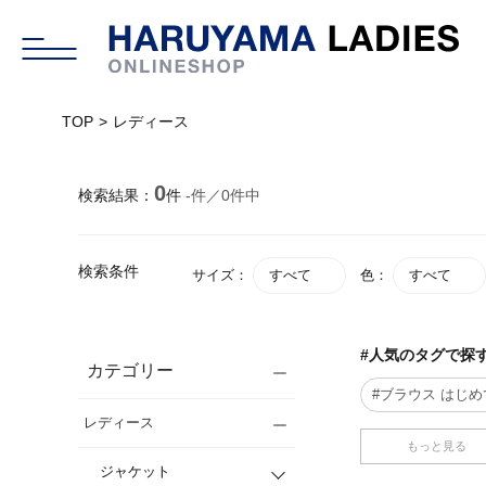
TOP
レディース
0
検索結果：
件
-
件／
0
件中
検索条件
サイズ：
すべて
色：
すべて
#人気のタグで探
カテゴリー
#ブラウス はじ
レディース
もっと見る
ジャケット