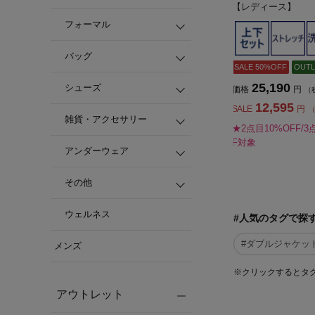
【レディース】
フォーマル
バッグ
SALE 50%OFF
OUTL
25,190
シューズ
価格
円
（
12,595
SALE
円
（
雑貨・アクセサリー
★2点目10%OFF/3
F対象
アンダーウェア
その他
ウェルネス
#人気のタグで探
#ダブルジャケッ
メンズ
※クリックするとタ
アウトレット