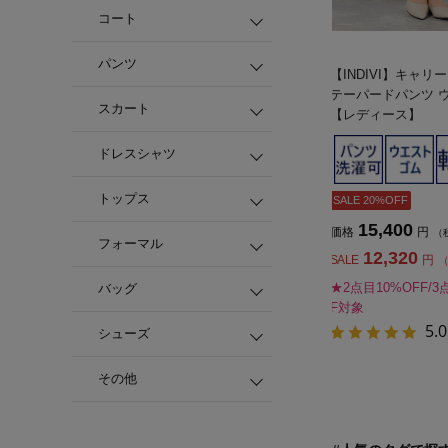
コート
パンツ
【INDIVI】キャ
テーパードパンツ 
スカート
【レディース】
ドレスシャツ
トップス
SALE 20%OFF
15,400
価格
円
（
フォーマル
12,320
SALE
円
（
★2点目10%OFF/3
バッグ
F対象
5.0
シューズ
その他