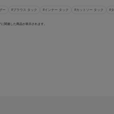
す
ザー
#ブラウス タック
#インナー タック
#カットソー タック
#
グに関連した商品が表示されます。