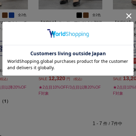
全2色
全2色
リーマンストレッチ
【INDIVI】キャリーマンツイル2WA
【INDIVI
ウォッシャブル
Yストレッチテーパードパンツ ウォ
混テーパード
ッシャブル 通年 【レディース】
ッシャブル 
SALE 20%OFF
SALE 20%OF
15,400
16,50
価格
円
価格
税込）
（税込）
12,320
13,2
SALE
円
SALE
税込）
（税込）
点目以降20%OF
★2点目10%OFF/3点目以降20%OF
★2点目10%
F対象
F対象
（1）
1 - 7
7
件 /
件中