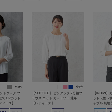
全2色
全3色
ントタック ブ
【SOFFICE】 ピンタック 7分袖ブ
【INDIVI
立て UVカット
ラウス ニット カットソー 通年
ット天竺 Ｖ
レディース】
【レディース】
ャブル 無地