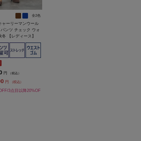
全2色
】 キャーリーマンウール
パンツ チェック ウォ
秋冬 【レディース】
F
0
円
（税込）
00
円
（税込）
OFF/3点目以降20%OF