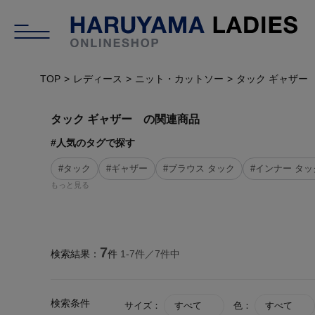
TOP
レディース
ニット・カットソー
タック ギャザー
タック ギャザー の関連商品
#人気のタグで探す
#タック
#ギャザー
#ブラウス タック
#インナー タッ
もっと見る
7
検索結果：
件
1-
7
件／
7
件中
検索条件
サイズ：
すべて
色：
すべて