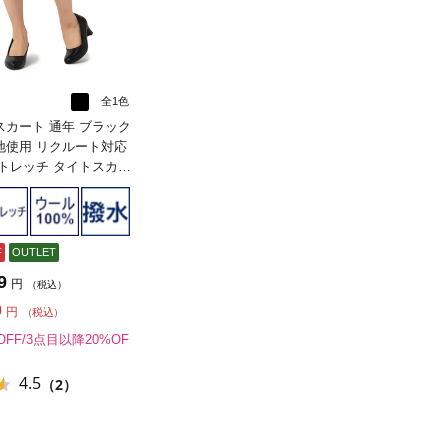
全1色
スカート 通年 ブラック
地使用 リクルート対応
ストレッチ タイトスカー
ース】
F
OUTLET
9
円
（税込）
0
円
（税込）
OFF/3点目以降20%OF
4.5
（2）