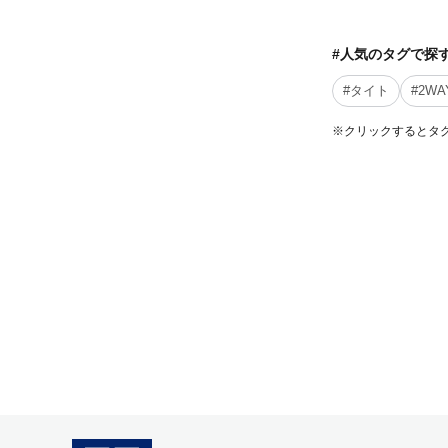
#人気のタグで探
#タイト
#2W
※クリックするとタ