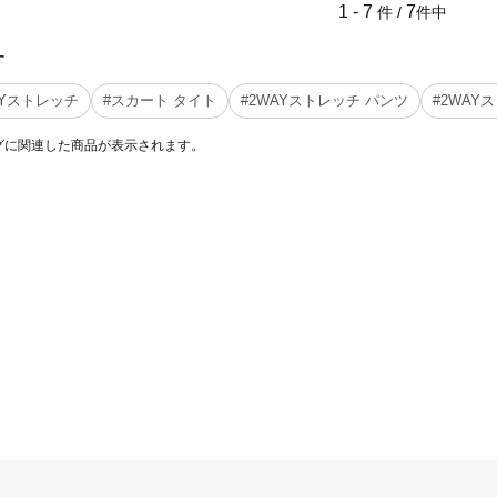
1 - 7
7
件 /
件中
す
AYストレッチ
#スカート タイト
#2WAYストレッチ パンツ
#2WAY
グに関連した商品が表示されます。