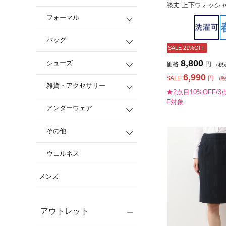
膝丈 上下ウォッシ
チ 冷感 春夏【レデ
フォーマル
バッグ
SALE 21%OFF
8,800
シューズ
価格
円
（税
6,990
SALE
円
（
雑貨・アクセサリー
★2点目10%OFF/3
F対象
アンダーウェア
その他
ウェルネス
メンズ
アウトレット