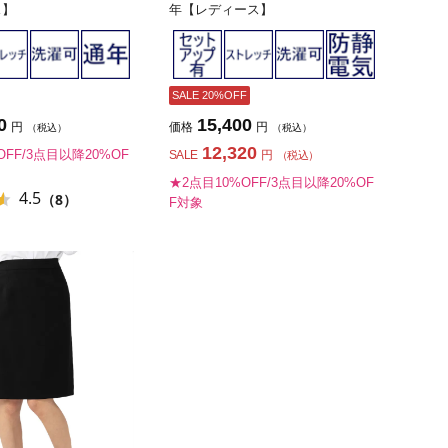
ス】
年【レディース】
SALE 20%OFF
0
15,400
円
価格
円
（税込）
（税込）
12,320
OFF/3点目以降20%OF
SALE
円
（税込）
★2点目10%OFF/3点目以降20%OF
4.5
（8）
F対象