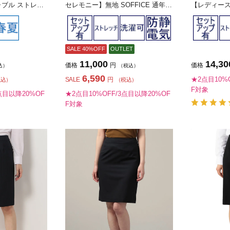
ャブル ストレッ
セレモニー】無地 SOFFICE 通年
【レディー
ィース】
【レディース】
SALE 40%OFF
OUTLET
11,000
14,30
価格
円
価格
込）
（税込）
6,590
★2点目10%
SALE
円
税込）
（税込）
F対象
点目以降20%OF
★2点目10%OFF/3点目以降20%OF
F対象