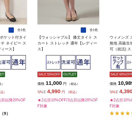
全1色
全1色
ポケット付タイ
【ウォッシャブル】 膝丈タイト ス
ウィメンズ 
チ ネイビー ス
カート ストレッチ 通年【レディー
無地 高級生
ディース】
ス】
可（就活) 
ト【レディ
ET
SALE 55%OFF
OUTLET
SALE 60%OF
11,000
10,98
価格
円
価格
込）
（税込）
4,990
4,39
SALE
円
SALE
税込）
（税込）
点目以降20%OF
★2点目10%OFF/3点目以降20%OF
★2点目10%
F対象
F対象
（9）