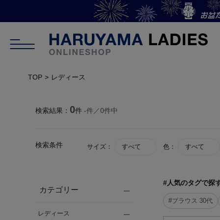
TOP
レディース
0
検索結果：
件
-
件／
0
件中
検索条件
サイズ：
すべて
色：
すべて
#人気のタグで探
カテゴリー
#ブラウス 30代
レディース