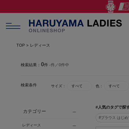
TOP
レディース
0
検索結果：
件
-
件／
0
件中
検索条件
サイズ：
すべて
色：
すべて
#人気のタグで探
カテゴリー
#ブラウス はじ
レディース