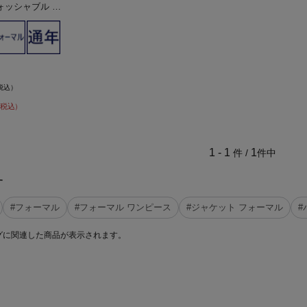
ォッシャブル ス
年 礼服 SOFF
税込）
税込）
1 - 1
1
件 /
件中
す
#フォーマル
#フォーマル ワンピース
#ジャケット フォーマル
#
グに関連した商品が表示されます。