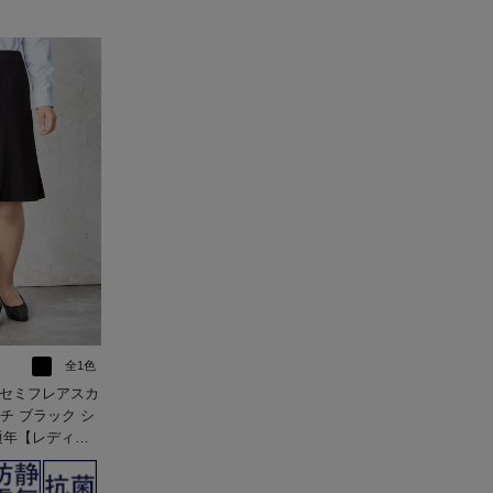
全1色
セミフレアスカ
通年【レディー