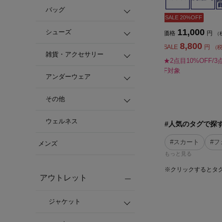
バッグ
SALE 20%OFF
11,000
シューズ
価格
円
（
8,800
SALE
円
（
雑貨・アクセサリー
★2点目10%OFF/3
F対象
アンダーウェア
その他
ウェルネス
#人気のタグで探
#スカート
#フ
メンズ
もっと見る
※クリックするとタ
アウトレット
ジャケット