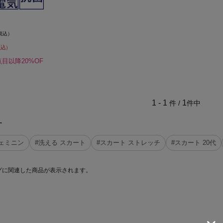
税込）
税込）
点目以降20%OF
1 - 1
1
件 /
件中
す
ェミニン
#洗える スカート
#スカート ストレッチ
#スカート 20代
グに関連した商品が表示されます。