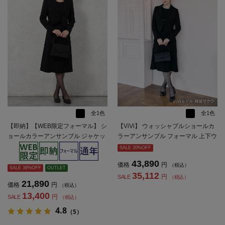
全1色
全1色
【即納】【WEB限定フォーマル】 シ
【ViVi】 ウォッシャブルショールカ
ョールカラーアンサンブル ジャケッ
ラーアンサンブル フォーマル 上下ウ
ト/ワンピース 黒無地 通年 礼服【レ
ォッシャブル 通年 礼服 【レディー
SALE 20%OFF
ディース】
ス】
43,890
価格
円
（税込）
SALE 39%OFF
OUTLET
35,112
円
SALE
（税込）
21,890
価格
円
（税込）
13,400
円
SALE
（税込）
4.8
（5）