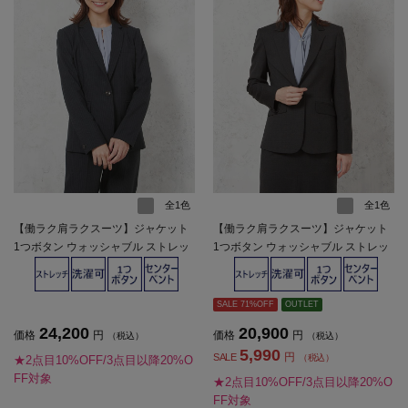
全1色
全1色
【働ラク肩ラクスーツ】ジャケット
【働ラク肩ラクスーツ】ジャケット
1つボタン ウォッシャブル ストレッ
1つボタン ウォッシャブル ストレッ
チ グレーストライプ S＆M WHITE
チ グレーチェック SOFFICE 秋冬
秋冬【レディース】
【レディース】
SALE 71%OFF
OUTLET
24,200
20,900
価格
円
価格
円
（税込）
（税込）
5,990
円
SALE
（税込）
★2点目10%OFF/3点目以降20%O
FF対象
★2点目10%OFF/3点目以降20%O
FF対象