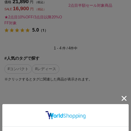
21,890
価格
円
（税込）
2点目半額セール対象商品
16,900
円
SALE
（税込）
★2点目10%OFF/3点目以降20%O
FF対象
5.0
（1）
1 - 4
4
件 /
件中
#人気のタグで探す
#コンパクト
#レディース
※クリックするとタグに関連した商品が表示されます。