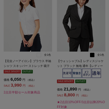
全1色
全1色
【完全ノーアイロン】ブラウス 半袖
【ウォッシャブル】レディスジャケ
シャツ スキッパー ストレッチ 吸汗
ット ブラック 無地 通年【レディー
速乾 白無地 i-shirt 春夏【レディー
ス】
SALE 34%OFF
OUTLET
ス】
6,050
価格
円
（税込）
SALE 60%OFF
OUTLET
3,990
円
SALE
（税込）
21,890
価格
円
（税込）
2点目半額セール対象商品
8,800
円
SALE
（税込）
★2点目10%OFF/3点目以降20%O
FF対象