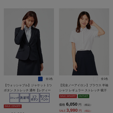
全1色
全1色
【ウォッシャブル】ジャケット 1つ
【完全ノーアイロン】ブラウス 半袖
ボタン ストレッチ 通年【レディー
シャツ レギュラー ストレッチ 吸汗
ス】
速乾 白無地 i-shirt 春夏【レディー
SALE 34%OFF
OUTLET
ス】
6,050
価格
円
（税込）
SALE 23%OFF
3,990
円
SALE
（税込）