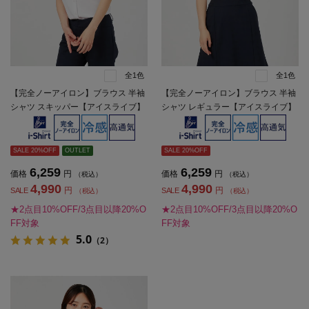
全1色
全1色
【完全ノーアイロン】ブラウス 半袖
【完全ノーアイロン】ブラウス 半袖
シャツ スキッパー【アイスライブ】
シャツ レギュラー【アイスライブ】
冷感 吸汗速乾 白無地 i-shirt 春夏【レ
冷感 吸汗速乾 白無地 i-shirt 春夏【レ
ディース】
ディース】
SALE 20%OFF
OUTLET
SALE 20%OFF
6,259
6,259
価格
円
価格
円
（税込）
（税込）
4,990
4,990
円
円
SALE
SALE
（税込）
（税込）
★2点目10%OFF/3点目以降20%O
★2点目10%OFF/3点目以降20%O
FF対象
FF対象
5.0
（2）