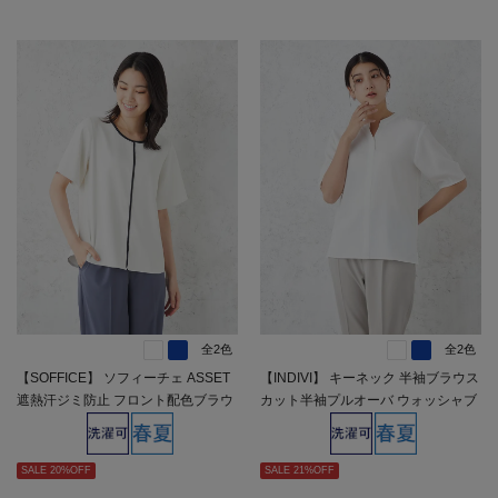
全2色
全2色
【SOFFICE】 ソフィーチェ ASSET
【INDIVI】 キーネック 半袖ブラウス
遮熱汗ジミ防止 フロント配色ブラウ
カット半袖プルオーバ ウォッシャブ
ス カットソー 半袖プルオーバー 吸
ル 春夏【レディース】
汗速乾 UVカット 遮熱 春夏【レディ
ース】
SALE 20%OFF
SALE 21%OFF