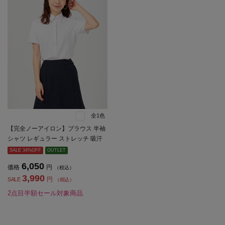
全1色
【完全ノーアイロン】ブラウス 半袖
シャツ レギュラー ストレッチ 吸汗
速乾 白無地 i-shirt 春夏【レディー
SALE 34%OFF
OUTLET
ス】
6,050
価格
円
（税込）
3,990
円
SALE
（税込）
2点目半額セール対象商品