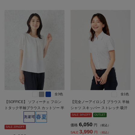
全3色
全1色
【SOFFICE】 ソフィーチェ フロン
【完全ノーアイロン】ブラウス 半袖
トタック半袖ブラウス カットソー 半
シャツ スキッパー ストレッチ 吸汗
袖プルオーバー ウォッシャブル 消臭
速乾 白無地 i-shirt 春夏【レディー
SALE 34%OFF
OUTLET
機能付き 春夏【レディース】
ス】
6,050
価格
円
（税込）
SALE 20%OFF
3,990
円
SALE
（税込）