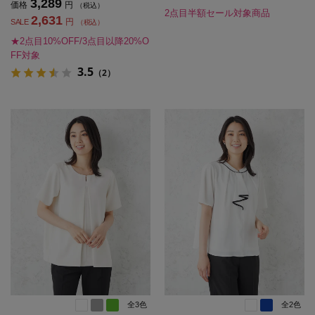
3,289
価格
円
（税込）
2点目半額セール対象商品
2,631
円
SALE
（税込）
★2点目10%OFF/3点目以降20%O
FF対象
3.5
（2）
全3色
全2色