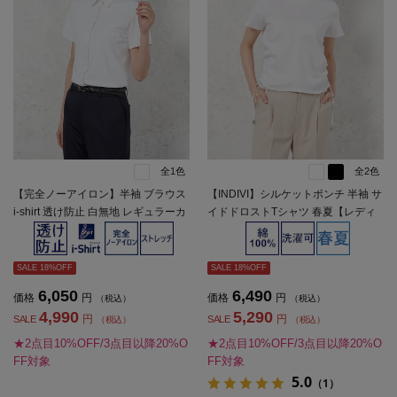
全1色
全2色
【完全ノーアイロン】半袖 ブラウス
【INDIVI】シルケットポンチ 半袖 サ
i-shirt 透け防止 白無地 レギュラーカ
イドドロストTシャツ 春夏【レディ
ラー アイシャツ 春夏【レディース】
ース】
SALE 18%OFF
SALE 18%OFF
6,050
6,490
価格
円
価格
円
（税込）
（税込）
4,990
5,290
円
円
SALE
SALE
（税込）
（税込）
★2点目10%OFF/3点目以降20%O
★2点目10%OFF/3点目以降20%O
FF対象
FF対象
5.0
（1）