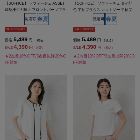
【SOFFICE】 ソフィーチェ ASSET
【SOFFICE】 ソフィーチェ タイ配
遮熱汗ジミ防止 フロントパーツブラ
色 半袖ブラウス カットソー 半袖プ
ウス カットソー 半袖プルオーバー
ルオーバー ウォッシャブル 消臭機能
吸汗速乾 遮熱 UVカット 春夏【レデ
付き 春夏【レディース】
ィース】
SALE 20%OFF
SALE 20%OFF
5,489
5,489
価格
円
価格
円
（税込）
（税込）
4,390
4,390
円
円
SALE
SALE
（税込）
（税込）
★2点目10%OFF/3点目以降20%O
★2点目10%OFF/3点目以降20%O
FF対象
FF対象