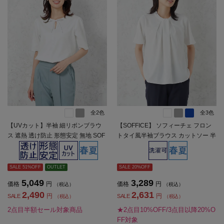
全2色
全3色
【UVカット】半袖 細リボンブラウ
【SOFFICE】 ソフィーチェ フロン
ス 遮熱 透け防止 形態安定 無地 SOF
トタイ風半袖ブラウス カットソー 半
FICE 春夏【レディース】
袖プルオーバー ウォッシャブル 消臭
機能付き 春夏【レディース】
SALE 51%OFF
OUTLET
SALE 20%OFF
5,049
3,289
価格
円
価格
円
（税込）
（税込）
2,490
2,631
円
円
SALE
SALE
（税込）
（税込）
2点目半額セール対象商品
★2点目10%OFF/3点目以降20%O
FF対象