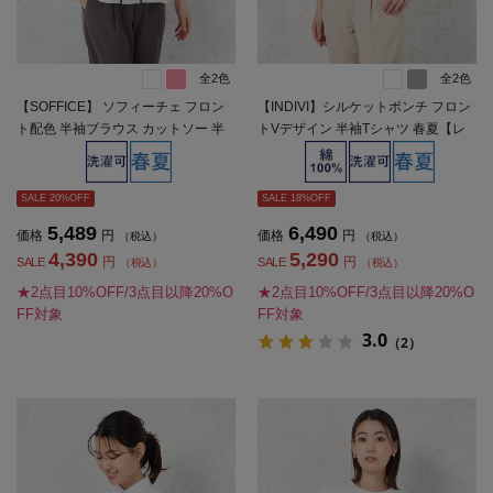
全2色
全2色
【SOFFICE】 ソフィーチェ フロン
【INDIVI】シルケットポンチ フロン
ト配色 半袖ブラウス カットソー 半
トVデザイン 半袖Tシャツ 春夏【レ
袖プルオーバー ウォッシャブル 消臭
ディース】
機能付き 春夏【レディース】
SALE 20%OFF
SALE 18%OFF
5,489
6,490
価格
円
価格
円
（税込）
（税込）
4,390
5,290
円
円
SALE
SALE
（税込）
（税込）
★2点目10%OFF/3点目以降20%O
★2点目10%OFF/3点目以降20%O
FF対象
FF対象
3.0
（2）