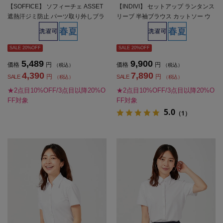
【SOFFICE】 ソフィーチェ ASSET
【INDIVI】 セットアップ ランタンス
遮熱汗ジミ防止 パーツ取り外しブラ
リーブ 半袖ブラウス カットソー ウ
ウス カットソー 半袖プルオーバー
ォッシャブル 春夏【レディース】
吸汗速乾 UVカット 遮熱 春夏【レデ
ィース】
SALE 20%OFF
SALE 20%OFF
5,489
9,900
価格
円
価格
円
（税込）
（税込）
4,390
7,890
円
円
SALE
SALE
（税込）
（税込）
★2点目10%OFF/3点目以降20%O
★2点目10%OFF/3点目以降20%O
FF対象
FF対象
5.0
（1）