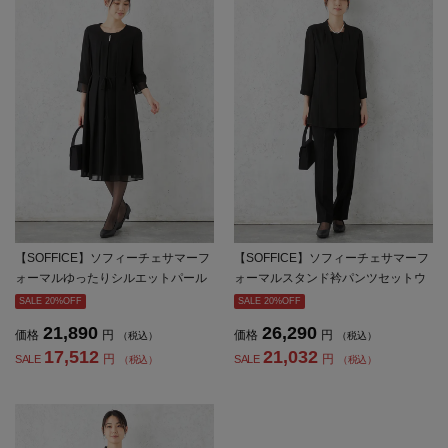
【SOFFICE】ソフィーチェサマーフ
【SOFFICE】ソフィーチェサマーフ
ォーマルゆったりシルエットパール
ォーマルスタンド衿パンツセットウ
モチーフワンピースウォッシャブル
ォッシャブル通気接触冷感春夏【レ
SALE 20%OFF
SALE 20%OFF
通気接触冷感春夏【レディース】
ディース】
21,890
26,290
価格
円
価格
円
（税込）
（税込）
17,512
21,032
円
円
SALE
SALE
（税込）
（税込）