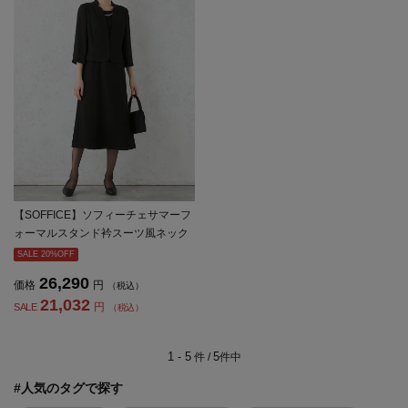
【SOFFICE】ソフィーチェサマーフ
ォーマルスタンド衿スーツ風ネック
レス付ワンピースウォッシャブル通
SALE 20%OFF
気接触冷感春夏【レディース】
26,290
価格
円
（税込）
21,032
円
SALE
（税込）
1 - 5
5
件 /
件中
#人気のタグで探す