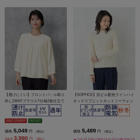
【透けにくい】フロントパ－ル取り
【SOFFICE】抗ピル配色ラインハイ
外し2WAYブラウス7分袖2枚仕立て
ネックリブニットカットソーウォッ
UVカットSOFFICE通年【レディー
シャブル放電抗ピリング秋冬【レデ
ス】
ィース】
SALE 21%OFF
OUTLET
5,049
5,489
価格
円
価格
円
（税込）
（税込）
3,990
円
SALE
（税込）
★2点目10%OFF/3点目以降20%O