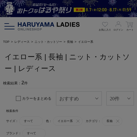
お気に入り
ログイン
カート
TOP
レディース
ニット・カットソー
長袖
イエロー系
イエロー系 | 長袖 | ニット・カットソ
ー | レディース
2
検索結果：
件
カラーをまとめる
検索条件
サイズ：
すべて
色：
イエロー系
カテゴリ：
長袖
ブランド：
すべて