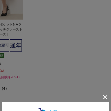
ポケット付Aラ
ッチグレースト
ース】
ET
込）
税込）
点目以降20%OF
（4）
1 - 5
5
件 /
件中