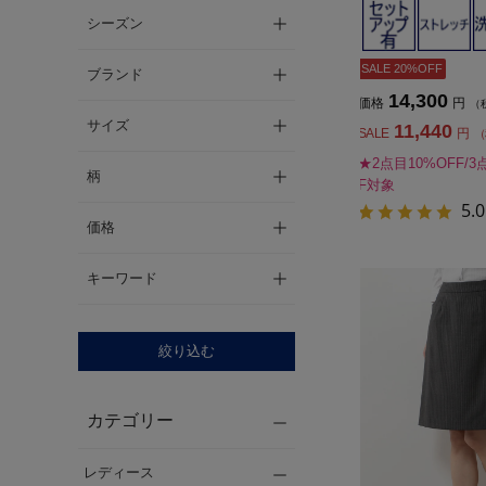
シーズン
SALE 20%OFF
ブランド
14,300
価格
円
（
サイズ
11,440
SALE
円
（
★2点目10%OFF/3
柄
F対象
5.0
価格
キーワード
絞り込む
カテゴリー
レディース