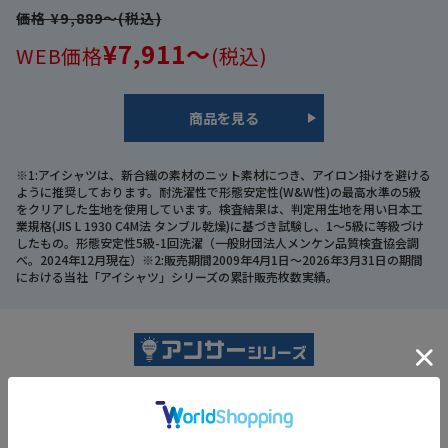
価格 ¥9,889～(税込)
¥7,911～
WEB価格
(税込)
商品を見る
※1:アイシャツは、新合繊の素材のニット素材につき、アイロン掛けを避ける
ように推奨しております。耐洗濯性で形態安定性(W&W性)の最高水準の5級
をクリアした生地を使用しています。検査結果は、判定用生地を用い日本工
業規格(JIS L 1930 C4M法 タンブル乾燥)に基づき試験し、1～5級に等級づけ
したもの。形態安定性5級-1回洗濯（一般財団法人メンケン品質検査協会調
べ。2024年12月現在）※2:販売期間2009年4月1日～2026年3月31日の期間
における当社「アイシャツ」シリーズの累計販売枚数実績。
夏のビジカジの答え。
ビズT・ビズポロ