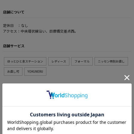
店舗について
定休日 ：なし
アクセス：中央環状線沿い、巨摩橋交差点西。
店舗サービス
ほっとひと息ステーション
レディース
フォーマル
ニッセン特別お直し
お直し可
YOKUNERU
決済サービス
各種キャッシュレス決済可
ポイントサービス