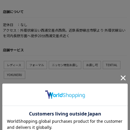
店舗について
定休日 ：なし
アクセス：外環状線沿い西浦交差点西側。近鉄長野線古市駅より 外環状線沿い
を河内長野方面へ徒歩20分西浦交差点近く
店舗サービス
レディース
フォーマル
ニッセン特別お直し
お直し可
TENTIAL
YOKUNERU
決済サービス
各種キャッシュレス決済可
ポイントサービス