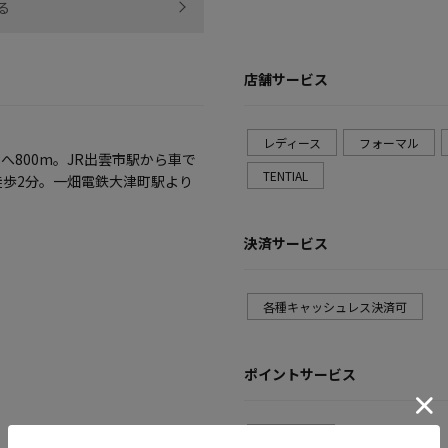
る
店舗サービス
レディース
フォーマル
へ800m。JR出雲市駅から車で
TENTIAL
徒歩2分。一畑電鉄大津町駅より
決済サービス
各種キャッシュレス決済可
ポイントサービス
dポイント